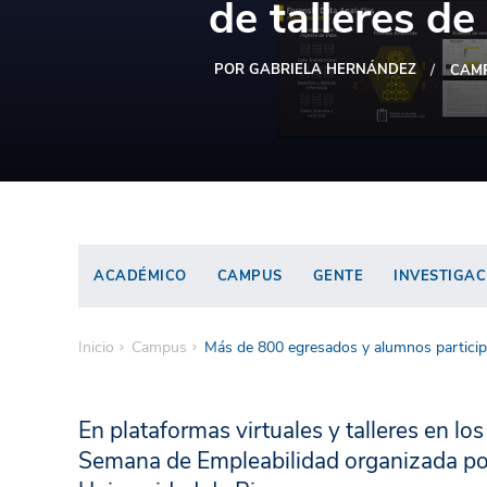
de talleres d
POR GABRIELA HERNÁNDEZ
CAM
ACADÉMICO
CAMPUS
GENTE
INVESTIGAC
Inicio
Campus
Más de 800 egresados y alumnos participa
En plataformas virtuales y talleres en lo
Semana de Empleabilidad organizada por 