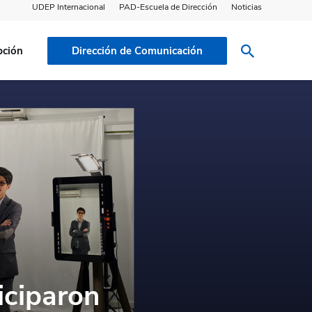
UDEP Internacional
PAD-Escuela de Dirección
Noticias
pción
Dirección de Comunicación
iciparon