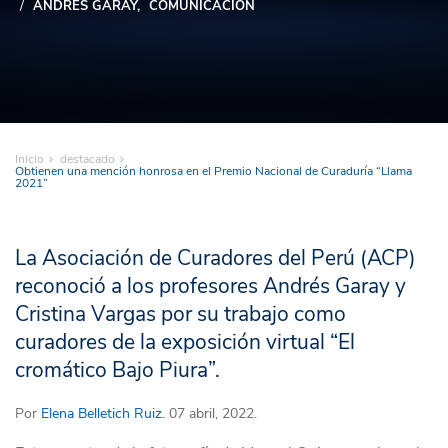
ANDRÉS GARAY
COMUNICACIÓN
Inicio
destacado
Obtienen una mención honrosa en el Premio Nacional de Curaduría “Llama
2021”
La Asociación de Curadores del Perú (ACP)
reconoció a los profesores Andrés Garay y
Cristina Vargas por su trabajo como
curadores de la exposición virtual “El
cromático Bajo Piura”.
Por
Elena Belletich Ruiz
. 07 abril, 2022.