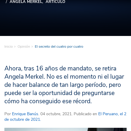
ÁNGELA MERKEL
ARTÍCULO
Inicio
Opinión
El secreto del cuatro por cuatro
Ahora, tras 16 años de mandato, se retira
Angela Merkel. No es el momento ni el lugar
de hacer balance de tan largo período, pero
puede ser la oportunidad de preguntarse
cómo ha conseguido ese récord.
Por
Enrique Banús
. 04 octubre, 2021. Publicado en
El Peruano, el 2
de octubre de 2021.