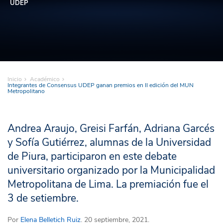
UDEP
Inicio
Académico
Integrantes de Consensus UDEP ganan premios en II edición del MUN
Metropolitano
Andrea Araujo, Greisi Farfán, Adriana Garcés
y Sofía Gutiérrez, alumnas de la Universidad
de Piura, participaron en este debate
universitario organizado por la Municipalidad
Metropolitana de Lima. La premiación fue el
3 de setiembre.
Por
Elena Belletich Ruiz
. 20 septiembre, 2021.