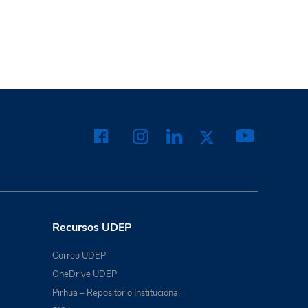
Recursos UDEP
Correo UDEP
OneDrive UDEP
Pirhua – Repositorio Institucional