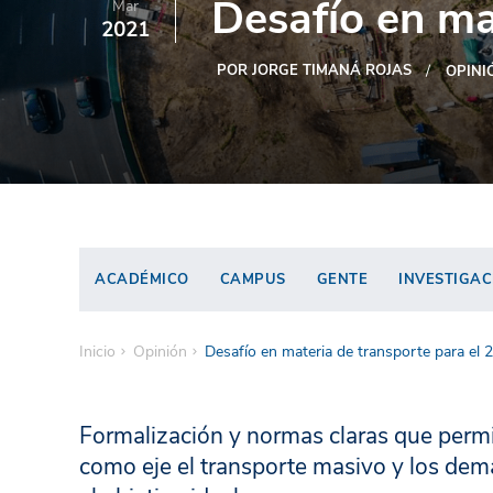
Desafío en ma
Mar
2021
POR JORGE TIMANÁ ROJAS
OPINI
ACADÉMICO
CAMPUS
GENTE
INVESTIGAC
Inicio
Opinión
Desafío en materia de transporte para el 
Formalización y normas claras que permi
como eje el transporte masivo y los dem