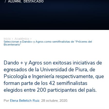
ALUMNI
DESTACADO
Inicio
Académico
Seleccionan a Dando+ y Agros como semifinalistas de “Próceres del
Bicentenario”
Dando + y Agros son exitosas iniciativas de
egresados de la Universidad de Piura, de
Psicología e Ingeniería respectivamente, que
forman parte de los 42 semifinalistas
elegidos entre 200 participantes del país.
Por
Elena Belletich Ruiz
. 28 octubre, 2020.