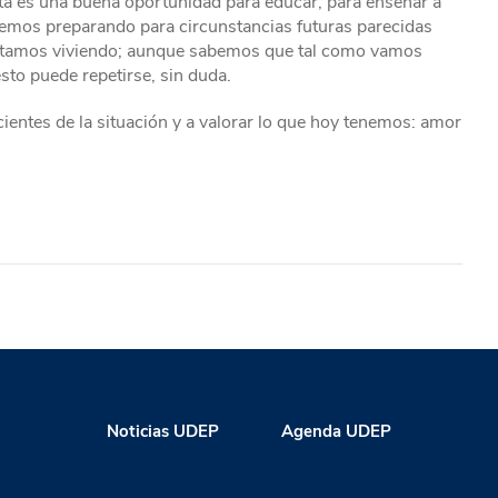
sta es una buena oportunidad para educar, para enseñar a
aremos preparando para circunstancias futuras parecidas
stamos viviendo; aunque sabemos que tal como vamos
sto puede repetirse, sin duda.
ientes de la situación y a valorar lo que hoy tenemos: amor
Noticias UDEP
Agenda UDEP