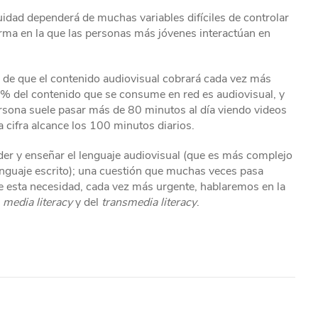
uidad dependerá de muchas variables difíciles de controlar
orma en la que las personas más jóvenes interactúan en
n de que el contenido audiovisual cobrará cada vez más
80% del contenido que se consume en red es audiovisual, y
rsona suele pasar más de 80 minutos al día viendo videos
a cifra alcance los 100 minutos diarios.
er y enseñar el lenguaje audiovisual (que es más complejo
 lenguaje escrito); una cuestión que muchas veces pasa
de esta necesidad, cada vez más urgente, hablaremos en la
l
media literacy
y del
transmedia literacy
.