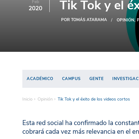
Tik Tok y el é
Feb
2020
POR TOMÁS ATARAMA
OPINIÓN
ACADÉMICO
CAMPUS
GENTE
INVESTIGAC
Inicio
Opinión
Tik Tok y el éxito de los videos cortos
Esta red social ha confirmado la constan
cobrará cada vez más relevancia en el ent