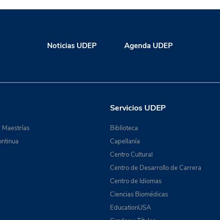
Noticias UDEP
Agenda UDEP
Servicios UDEP
 Maestrías
Biblioteca
ntinua
Capellanía
Centro Cultural
Centro de Desarrollo de Carrera
Centro de Idiomas
Ciencias Biomédicas
EducationUSA