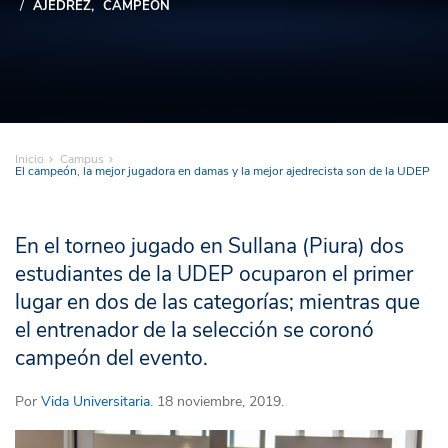
AJEDREZ
CAMPEÓN
Inicio
Campus
El campeón, la mejor jugadora en damas y la mejor ajedrecista son de la UDEP
En el torneo jugado en Sullana (Piura) dos
estudiantes de la UDEP ocuparon el primer
lugar en dos de las categorías; mientras que
el entrenador de la selección se coronó
campeón del evento.
Por
Vida Universitaria
. 18 noviembre, 2019.