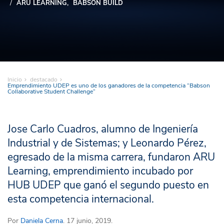
ARU LEARNING
BABSON BUILD
Inicio
destacado
Emprendimiento UDEP es uno de los ganadores de la competencia “Babson
Collaborative Student Challenge”
Jose Carlo Cuadros, alumno de Ingeniería
Industrial y de Sistemas; y Leonardo Pérez,
egresado de la misma carrera, fundaron ARU
Learning, emprendimiento incubado por
HUB UDEP que ganó el segundo puesto en
esta competencia internacional.
Por
Daniela Cerna
. 17 junio, 2019.