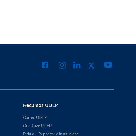
Recursos UDEP
Correo UDEP
OneDrive UDEP
Pirhua – Repositorio Institucional