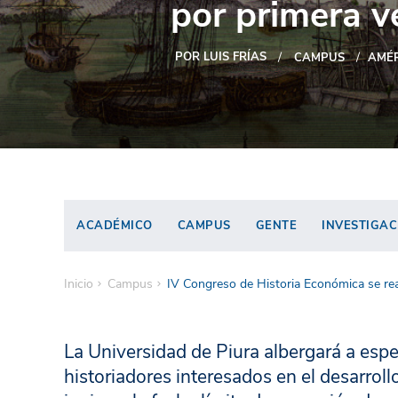
por primera v
POR LUIS FRÍAS
CAMPUS
AMÉR
ACADÉMICO
CAMPUS
GENTE
INVESTIGAC
Inicio
Campus
IV Congreso de Historia Económica se rea
La Universidad de Piura albergará a espe
historiadores interesados en el desarrol