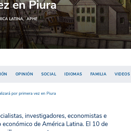
ez en Piura
ICA LATINA
APHE
IÓN
OPINIÓN
SOCIAL
IDIOMAS
FAMILIA
VIDEOS
lizará por primera vez en Piura
cialistas, investigadores, economistas e
lo económico de América Latina. El 10 de