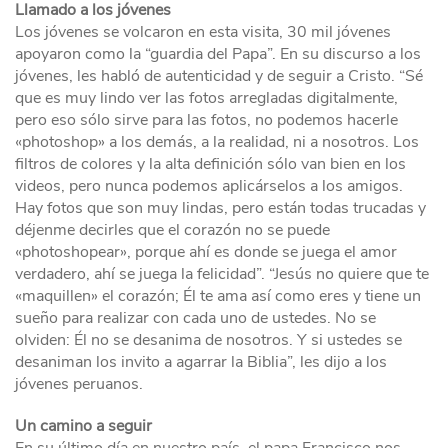
Llamado a los jóvenes
Los jóvenes se volcaron en esta visita, 30 mil jóvenes
apoyaron como la “guardia del Papa”. En su discurso a los
jóvenes, les habló de autenticidad y de seguir a Cristo. “Sé
que es muy lindo ver las fotos arregladas digitalmente,
pero eso sólo sirve para las fotos, no podemos hacerle
«photoshop» a los demás, a la realidad, ni a nosotros. Los
filtros de colores y la alta definición sólo van bien en los
videos, pero nunca podemos aplicárselos a los amigos.
Hay fotos que son muy lindas, pero están todas trucadas y
déjenme decirles que el corazón no se puede
«photoshopear», porque ahí es donde se juega el amor
verdadero, ahí se juega la felicidad”. “Jesús no quiere que te
«maquillen» el corazón; Él te ama así como eres y tiene un
sueño para realizar con cada uno de ustedes. No se
olviden: Él no se desanima de nosotros. Y si ustedes se
desaniman los invito a agarrar la Biblia”, les dijo a los
jóvenes peruanos.
Un camino a seguir
En su último día en nuestro país, el papa Francisco nos