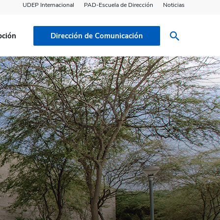
UDEP Internacional
PAD-Escuela de Dirección
Noticias
pción
Dirección de Comunicación