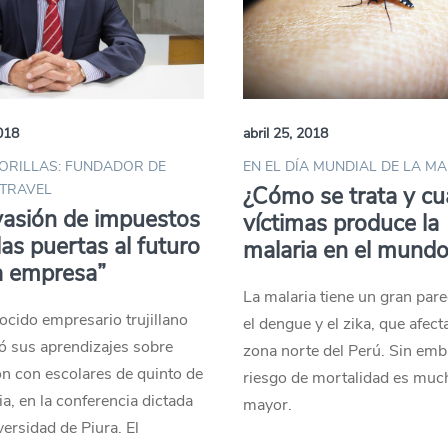
2018
abril 25, 2018
ORILLAS: FUNDADOR DE
EN EL DÍA MUNDIAL DE LA M
TRAVEL
¿Cómo se trata y cu
vasión de impuestos
víctimas produce la
 las puertas al futuro
malaria en el mund
a empresa”
La malaria tiene un gran par
cido empresario trujillano
el dengue y el zika, que afect
ó sus aprendizajes sobre
zona norte del Perú. Sin emb
n con escolares de quinto de
riesgo de mortalidad es muc
a, en la conferencia dictada
mayor.
versidad de Piura. El