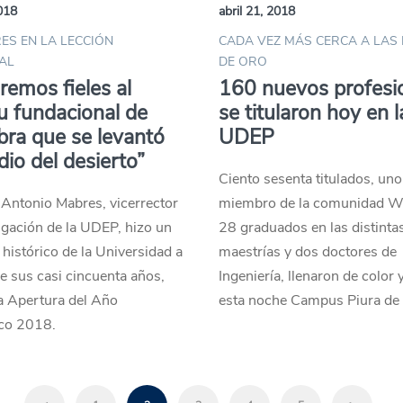
2018
abril 21, 2018
ES EN LA LECCIÓN
CADA VEZ MÁS CERCA A LAS
AL
DE ORO
remos fieles al
160 nuevos profesi
tu fundacional de
se titularon hoy en l
bra que se levantó
UDEP
io del desierto”
Ciento sesenta titulados, uno
 Antonio Mabres, vicerrector
miembro de la comunidad W
igación de la UDEP, hizo un
28 graduados en las distinta
 histórico de la Universidad a
maestrías y dos doctores de
de sus casi cincuenta años,
Ingeniería, llenaron de color 
a Apertura del Año
esta noche Campus Piura de
co 2018.