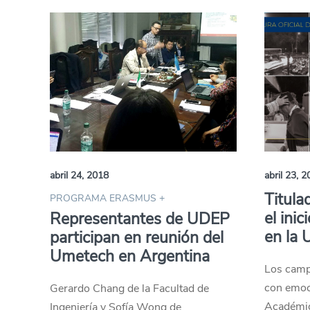
abril 24, 2018
abril 23, 
Titula
PROGRAMA ERASMUS +
el ini
Representantes de UDEP
en la
participan en reunión del
Umetech en Argentina
Los camp
con emoc
Gerardo Chang de la Facultad de
Académic
Ingeniería y Sofía Wong de