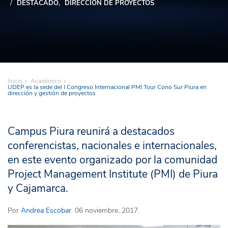
DESTACADO
DIRECCIÓN DE PROYECTOS
Inicio
Académico
UDEP es la sede del I Congreso Internacional PMI Tour Cono Sur Piura en
dirección y gestión de proyectos
Campus Piura reunirá a destacados
conferencistas, nacionales e internacionales,
en este evento organizado por la comunidad
Project Management Institute (PMI) de Piura
y Cajamarca.
Por
Andrea Escobar
. 06 noviembre, 2017.