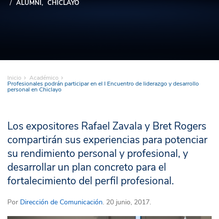
ALUMNI
CHICLAYO
Inicio
Académico
Profesionales podrán participar en el I Encuentro de liderazgo y desarrollo
personal en Chiclayo
Los expositores Rafael Zavala y Bret Rogers
compartirán sus experiencias para potenciar
su rendimiento personal y profesional, y
desarrollar un plan concreto para el
fortalecimiento del perfil profesional.
Por
Dirección de Comunicación
. 20 junio, 2017.