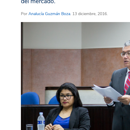
del mercado.
Por
Analucía Guzmán Boza
. 13 diciembre, 2016.