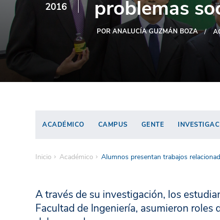
problemas soc
2016
POR ANALUCÍA GUZMÁN BOZA
A
ACADÉMICO
CAMPUS
GENTE
INVESTIGAC
Inicio
Académico
Alumnos presentan trabajos relacionad
A través de su investigación, los estudia
Facultad de Ingeniería, asumieron roles d