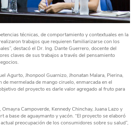
petencias técnicas, de comportamiento y contextuales en la
realizaron trabajos que requieren familiarizarse con los
les”, destacó el Dr. Ing. Dante Guerrero, docente del
ores claves de sus trabajos a través del pensamiento
negocios.
uel Agurto, Jhonpool Guarnizo, Jhonatan Malara, Pierina,
ón de mermelada de mango ciruelo, enmarcada en el
bjetivo del proyecto es darle valor agregado al fruto para
ar, Omayra Campoverde, Kennedy Chinchay, Juana Lazo y
urt a base de aguaymanto y yacón. “El proyecto se elaboró
 actual preocupación de los consumidores sobre su salud”,