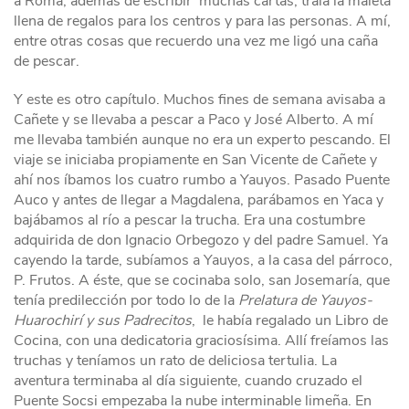
a Roma, además de escribir muchas cartas, traía la maleta
llena de regalos para los centros y para las personas. A mí,
entre otras cosas que recuerdo una vez me ligó una caña
de pescar.
Y este es otro capítulo. Muchos fines de semana avisaba a
Cañete y se llevaba a pescar a Paco y José Alberto. A mí
me llevaba también aunque no era un experto pescando. El
viaje se iniciaba propiamente en San Vicente de Cañete y
ahí nos íbamos los cuatro rumbo a Yauyos. Pasado Puente
Auco y antes de llegar a Magdalena, parábamos en Yaca y
bajábamos al río a pescar la trucha. Era una costumbre
adquirida de don Ignacio Orbegozo y del padre Samuel. Ya
cayendo la tarde, subíamos a Yauyos, a la casa del párroco,
P. Frutos. A éste, que se cocinaba solo, san Josemaría, que
tenía predilección por todo lo de la
Prelatura de Yauyos-
Huarochirí y sus Padrecitos
, le había regalado un Libro de
Cocina, con una dedicatoria graciosísima. Allí freíamos las
truchas y teníamos un rato de deliciosa tertulia. La
aventura terminaba al día siguiente, cuando cruzado el
Puente Socsi empezaba la nube interminable limeña. En