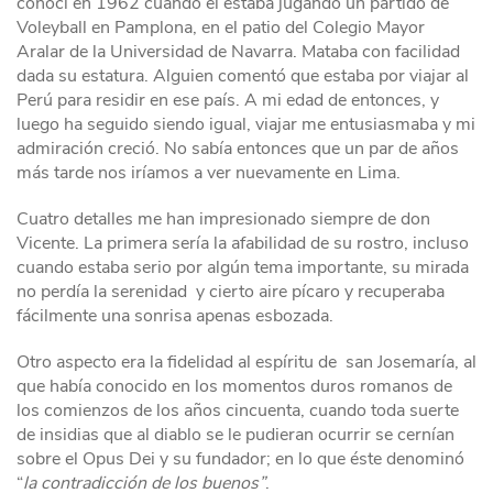
conocí en 1962 cuando él estaba jugando un partido de
Voleyball en Pamplona, en el patio del Colegio Mayor
Aralar de la Universidad de Navarra. Mataba con facilidad
dada su estatura. Alguien comentó que estaba por viajar al
Perú para residir en ese país. A mi edad de entonces, y
luego ha seguido siendo igual, viajar me entusiasmaba y mi
admiración creció. No sabía entonces que un par de años
más tarde nos iríamos a ver nuevamente en Lima.
Cuatro detalles me han impresionado siempre de don
Vicente. La primera sería la afabilidad de su rostro, incluso
cuando estaba serio por algún tema importante, su mirada
no perdía la serenidad y cierto aire pícaro y recuperaba
fácilmente una sonrisa apenas esbozada.
Otro aspecto era la fidelidad al espíritu de san Josemaría, al
que había conocido en los momentos duros romanos de
los comienzos de los años cincuenta, cuando toda suerte
de insidias que al diablo se le pudieran ocurrir se cernían
sobre el Opus Dei y su fundador; en lo que éste denominó
“
la contradicción de los buenos”
.