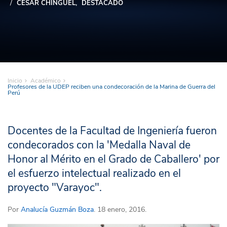
CÉSAR CHINGUEL
DESTACADO
Inicio
Académico
Profesores de la UDEP reciben una condecoración de la Marina de Guerra del
Perú
Docentes de la Facultad de Ingeniería fueron
condecorados con la 'Medalla Naval de
Honor al Mérito en el Grado de Caballero' por
el esfuerzo intelectual realizado en el
proyecto "Varayoc".
Por
Analucía Guzmán Boza
. 18 enero, 2016.