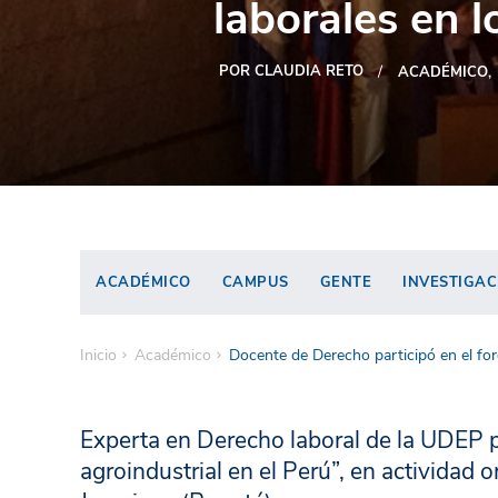
laborales en 
POR CLAUDIA RETO
ACADÉMICO
ACADÉMICO
CAMPUS
GENTE
INVESTIGAC
Inicio
Académico
Docente de Derecho participó en el fo
Experta en Derecho laboral de la UDEP p
agroindustrial en el Perú”, en actividad 