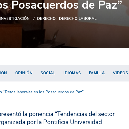
los Posacuerdos de Paz”
INVESTIGACIÓN
DERECHO
DERECHO LABORAL
IÓN
OPINIÓN
SOCIAL
IDIOMAS
FAMILIA
VIDEOS
ro “Retos laborales en los Posacuerdos de Paz”
resentó la ponencia “Tendencias del sector
organizada por la Pontificia Universidad