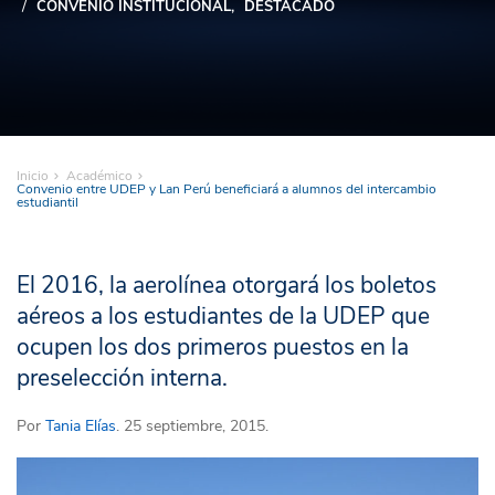
CONVENIO INSTITUCIONAL
DESTACADO
Inicio
Académico
Convenio entre UDEP y Lan Perú beneficiará a alumnos del intercambio
estudiantil
El 2016, la aerolínea otorgará los boletos
aéreos a los estudiantes de la UDEP que
ocupen los dos primeros puestos en la
preselección interna.
Por
Tania Elías
. 25 septiembre, 2015.