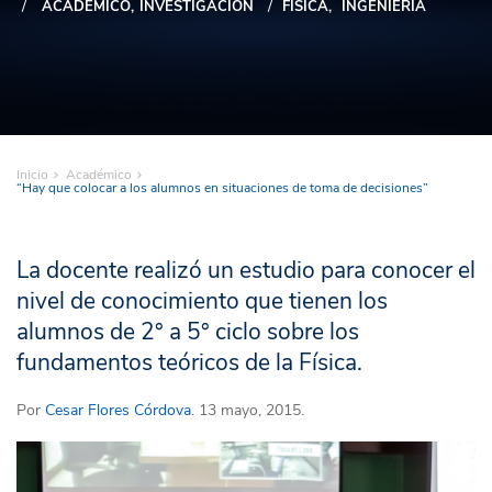
ACADÉMICO
INVESTIGACIÓN
FÍSICA
INGENIERÍA
Inicio
Académico
“Hay que colocar a los alumnos en situaciones de toma de decisiones”
La docente realizó un estudio para conocer el
nivel de conocimiento que tienen los
alumnos de 2° a 5° ciclo sobre los
fundamentos teóricos de la Física.
Por
Cesar Flores Córdova
. 13 mayo, 2015.