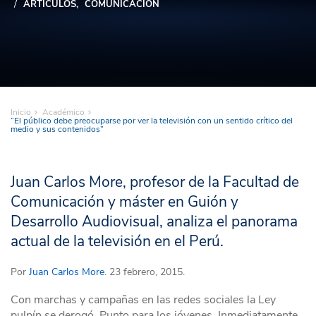
ARTÍCULOS
COMUNICACIÓN
Inicio
Académico
“El público debe preocuparse por ver la televisión con un sentido crítico del
medio y sus contenidos”
Juan Carlos More, profesor de la Facultad de
Comunicación y máster en Guión y
Desarrollo Audiovisual, analiza el panorama
actual de la televisión en el Perú.
Por
Juan Carlos More
. 23 febrero, 2015.
Con marchas y campañas en las redes sociales la Ley
pulpín se derogó. Punto para los jóvenes. Inmediatamente