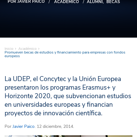
POR JAVIER PAICO
ACADÉMICO
ALUMNI
BECAS
Inicio
Académico
Promueven becas de estudios y financiamiento para empresas con fondos
europeos
La UDEP, el Concytec y la Unión Europea
presentaron los programas Erasmus+ y
Horizonte 2020, que subvencionan estudios
en universidades europeas y financian
proyectos de innovación científica.
Por
Javier Paico
. 12 diciembre, 2014.