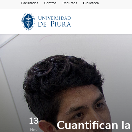
Facultades
Centros
Recursos
Biblioteca
13
Cuantifican l
Nov