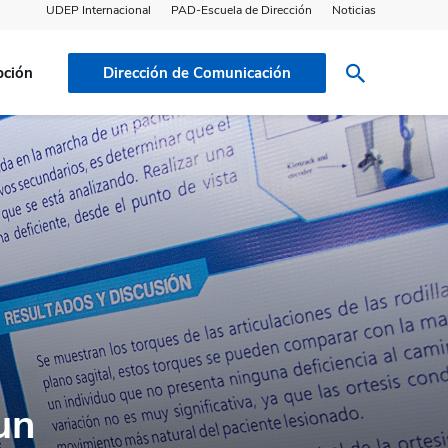
UDEP Internacional
PAD-Escuela de Dirección
Noticias
pción
Dirección de Comunicación
un