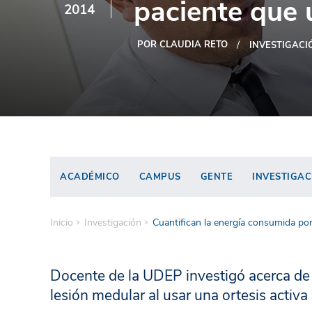
paciente que 
2014
POR CLAUDIA RETO
INVESTIGACI
ACADÉMICO
CAMPUS
GENTE
INVESTIGAC
Inicio
Investigación
Cuantifican la energía consumida por
Docente de la UDEP investigó acerca de
lesión medular al usar una ortesis activ