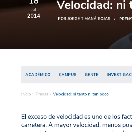
18
Velocidad: ni 
Jul
2014
POR JORGE TIMANÁ ROJAS
PREN
ACADÉMICO
CAMPUS
GENTE
INVESTIGAC
Inicio
Prensa
Velocidad: ni tanto ni tan poco
El exceso de velocidad es uno de los fa
carretera. A mayor velocidad, menos pos