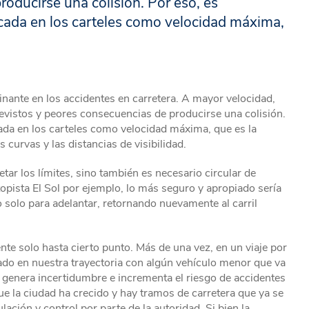
oducirse una colisión. Por eso, es
cada en los carteles como velocidad máxima,
inante en los accidentes en carretera. A mayor velocidad,
evistos y peores consecuencias de producirse una colisión.
ada en los carteles como velocidad máxima, que es la
s curvas y las distancias de visibilidad.
etar los límites, sino también es necesario circular de
opista El Sol por ejemplo, lo más seguro y apropiado sería
do solo para adelantar, retornando nuevamente al carril
ente solo hasta cierto punto. Más de una vez, en un viaje por
ado en nuestra trayectoria con algún vehículo menor que va
o genera incertidumbre e incrementa el riesgo de accidentes
que la ciudad ha crecido y hay tramos de carretera que ya se
ción y control por parte de la autoridad. Si bien la