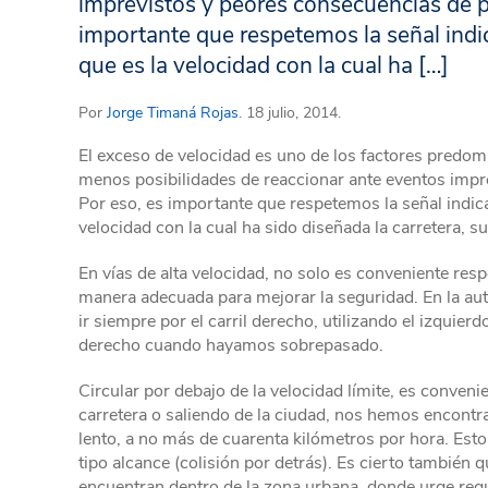
imprevistos y peores consecuencias de pr
importante que respetemos la señal indi
que es la velocidad con la cual ha […]
Por
Jorge Timaná Rojas
. 18 julio, 2014.
El exceso de velocidad es uno de los factores predom
menos posibilidades de reaccionar ante eventos impr
Por eso, es importante que respetemos la señal indic
velocidad con la cual ha sido diseñada la carretera, su
En vías de alta velocidad, no solo es conveniente resp
manera adecuada para mejorar la seguridad. En la aut
ir siempre por el carril derecho, utilizando el izquier
derecho cuando hayamos sobrepasado.
Circular por debajo de la velocidad límite, es conveni
carretera o saliendo de la ciudad, nos hemos encontr
lento, a no más de cuarenta kilómetros por hora. Est
tipo alcance (colisión por detrás). Es cierto también 
encuentran dentro de la zona urbana, donde urge regula