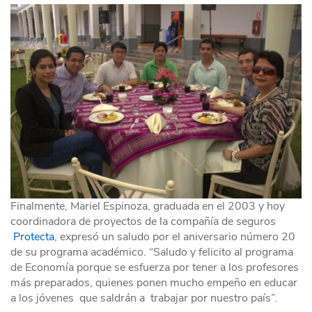
Finalmente, Mariel Espinoza, graduada en el 2003 y hoy
coordinadora de proyectos de la compañía de seguros
Protecta
, expresó un saludo por el aniversario número 20
de su programa académico. “Saludo y felicito al programa
de Economía porque se esfuerza por tener a los profesores
más preparados, quienes ponen mucho empeño en educar
a los jóvenes que saldrán a trabajar por nuestro país”.