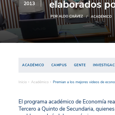
elaborados po
2013
POR ALDO CHÁVEZ
ACADÉMICO
ACADÉMICO
CAMPUS
GENTE
INVESTIGAC
Inicio
Académico
Premian a los mejores videos de econo
El programa académico de Economía real
Tercero a Quinto de Secundaria, quienes 