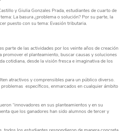
astillo y Giulia Gonzales Prada, estudiantes de cuarto de
l tema: La basura ¿problema o solución? Por su parte, la
cer puesto con su tema: Evasión tributaria.
es parte de las actividades por los veinte años de creación
a promover el planteamiento, buscar causas y soluciones
a cotidiana, desde la visión fresca e imaginativa de los
lten atractivos y comprensibles para un público diverso.
o problemas específicos, enmarcados en cualquier ámbito
l fueron “innovadores en sus planteamientos y en su
uenta que los ganadores han sido alumnos de tercer y
eos, todos los estudiantes respondieron de manera concreta