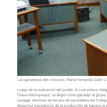
Las ganadoras del concurso, María Fernanda Gallo y A
Luego de la evaluación del jurado, el cual estuvo int
Diana Alburqueque, se eligió como ganador al grupo
Levaggi, alumnas de tercero de secundaria del Colegi
desechos inorgánicos de la producción de banano or