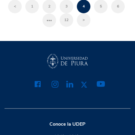
<
1
2
3
4
5
6
…
12
>
Conoce la UDEP