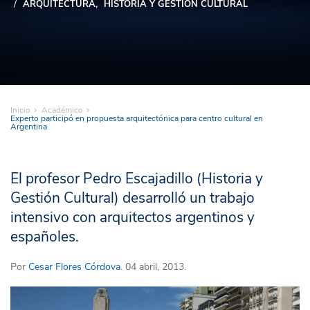
ARQUITECTURA
HISTORIA Y GESTIÓN CULTURAL
Inicio
Académico
Experto participó en propuesta arquitectónica para centro cultural en
Argentina
El profesor Pedro Escajadillo (Historia y
Gestión Cultural) desarrolló un trabajo
intensivo con arquitectos argentinos y
españoles.
Por
Cesar Flores Córdova
. 04 abril, 2013.