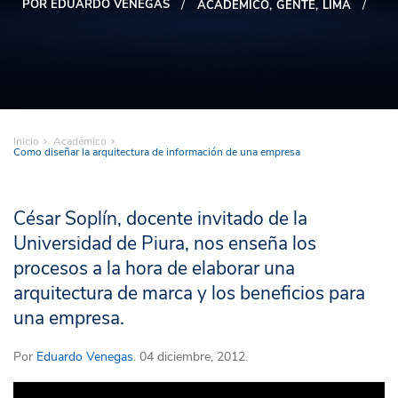
POR EDUARDO VENEGAS
ACADÉMICO
GENTE
LIMA
Inicio
Académico
Como diseñar la arquitectura de información de una empresa
César Soplín, docente invitado de la
Universidad de Piura, nos enseña los
procesos a la hora de elaborar una
arquitectura de marca y los beneficios para
una empresa.
Por
Eduardo Venegas
. 04 diciembre, 2012.