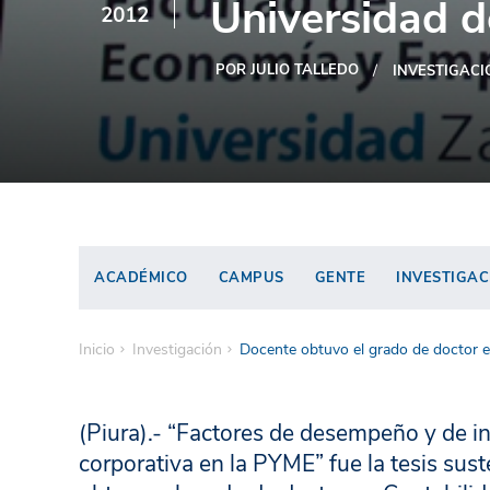
Universidad 
2012
POR JULIO TALLEDO
INVESTIGACI
ACADÉMICO
CAMPUS
GENTE
INVESTIGAC
Inicio
Investigación
Docente obtuvo el grado de doctor e
(Piura).- “Factores de desempeño y de i
corporativa en la PYME” fue la tesis sus