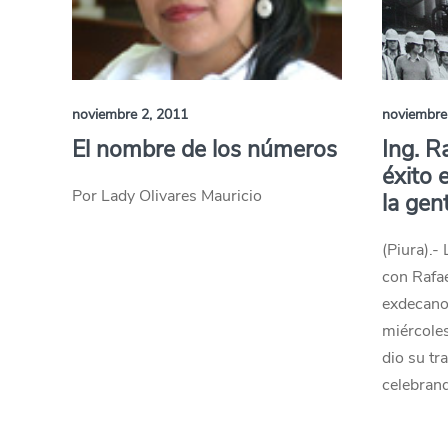
noviembre 2, 2011
noviembre
El nombre de los números
Ing. Ra
éxito e
Por Lady Olivares Mauricio
la gent
(Piura).-
con Rafae
exdecano,
miércole
dio su tr
celebran