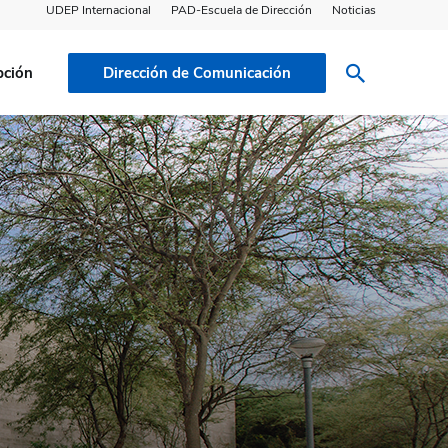
UDEP Internacional
PAD-Escuela de Dirección
Noticias
pción
Dirección de Comunicación