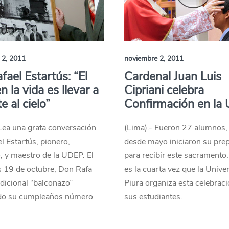
 2, 2011
noviembre 2, 2011
fael Estartús: “El
Cardenal Juan Luis
n la vida es llevar a
Cipriani celebra
e al cielo”
Confirmación en la
 Lea una grata conversación
(Lima).- Fueron 27 alumnos,
l Estartús, pionero,
desde mayo iniciaron su pre
 y maestro de la UDEP. El
para recibir este sacramento
s 19 de octubre, Don Rafa
es la cuarta vez que la Unive
adicional “balconazo”
Piura organiza esta celebrac
do su cumpleaños número
sus estudiantes.