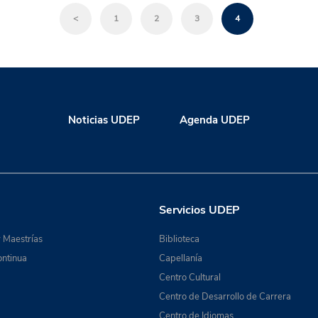
<
1
2
3
4
Noticias UDEP
Agenda UDEP
Servicios UDEP
 Maestrías
Biblioteca
ntinua
Capellanía
Centro Cultural
Centro de Desarrollo de Carrera
Centro de Idiomas