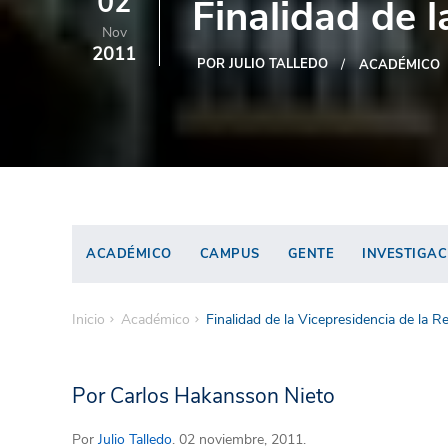
02
Finalidad de l
Nov
2011
POR JULIO TALLEDO
ACADÉMICO
ACADÉMICO
CAMPUS
GENTE
INVESTIGAC
Inicio
Académico
Finalidad de la Vicepresidencia de la R
Por Carlos Hakansson Nieto
Por
Julio Talledo
. 02 noviembre, 2011.