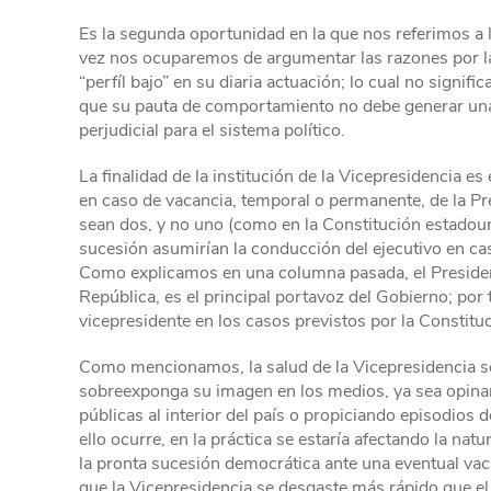
Es la segunda oportunidad en la que nos referimos a la
vez nos ocuparemos de argumentar las razones por l
“perfíl bajo” en su diaria actuación; lo cual no signifi
que su pauta de comportamiento no debe generar una 
perjudicial para el sistema político.
La finalidad de la institución de la Vicepresidencia es
en caso de vacancia, temporal o permanente, de la Pre
sean dos, y no uno (como en la Constitución estadou
sucesión asumirían la conducción del ejecutivo en cas
Como explicamos en una columna pasada, el President
República, es el principal portavoz del Gobierno; por 
vicepresidente en los casos previstos por la Constitu
Como mencionamos, la salud de la Vicepresidencia s
sobreexponga su imagen en los medios, ya sea opina
públicas al interior del país o propiciando episodios d
ello ocurre, en la práctica se estaría afectando la nat
la pronta sucesión democrática ante una eventual vaca
que la Vicepresidencia se desgaste más rápido que el 