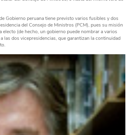
e Gobierno peruana tiene previsto varios fusibles y dos
a Presidencia del Consejo de Ministros (PCM), pues su misión
ca electo (de hecho, un gobierno puede nombrar a varios
 las dos vicepresidencias, que garantizan la continuidad
to.