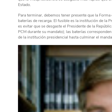
Estado.
Para terminar, debemos tener presente que la Forma d
baterías de recarga. El fusible es la institución de l
es evitar que se desgaste el Presidente de la Repúbli
PCM durante su mandato); las baterías corresponden a
de la institución presidencial hasta culminar el manda