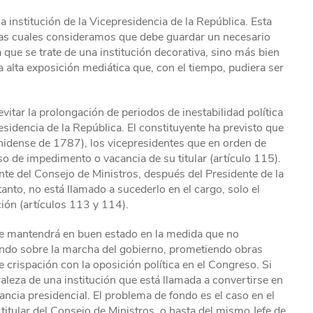
 institución de la Vicepresidencia de la República. Esta
as cuales consideramos que debe guardar un necesario
ca que se trate de una institución decorativa, sino más bien
alta exposición mediática que, con el tiempo, pudiera ser
 evitar la prolongación de periodos de inestabilidad política
sidencia de la República. El constituyente ha previsto que
nidense de 1787), los vicepresidentes que en orden de
o de impedimento o vacancia de su titular (artículo 115).
e del Consejo de Ministros, después del Presidente de la
tanto, no está llamado a sucederlo en el cargo, solo el
ción (artículos 113 y 114).
e mantendrá en buen estado en la medida que no
ndo sobre la marcha del gobierno, prometiendo obras
e crispación con la oposición política en el Congreso. Si
uraleza de una institución que está llamada a convertirse en
ncia presidencial. El problema de fondo es el caso en el
titular del Consejo de Ministros, o hasta del mismo Jefe de