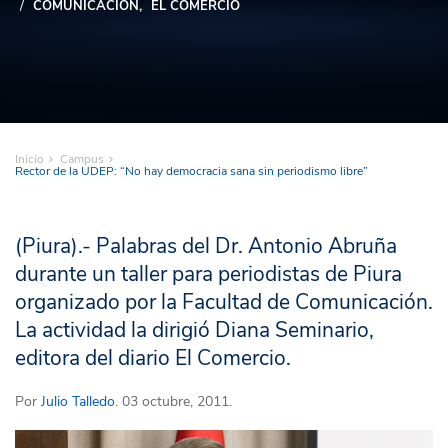
COMUNICACIÓN
EL COMERCIO
Inicio
Campus
Rector de la UDEP: “No hay democracia sana sin periodismo libre”
(Piura).- Palabras del Dr. Antonio Abruña
durante un taller para periodistas de Piura
organizado por la Facultad de Comunicación.
La actividad la dirigió Diana Seminario,
editora del diario El Comercio.
Por
Julio Talledo
. 03 octubre, 2011.