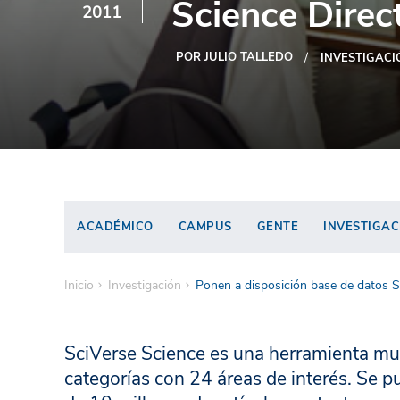
Science Direc
2011
POR JULIO TALLEDO
INVESTIGACI
ACADÉMICO
CAMPUS
GENTE
INVESTIGAC
Inicio
Investigación
Ponen a disposición base de datos S
SciVerse Science es una herramienta mult
categorías con 24 áreas de interés. Se 