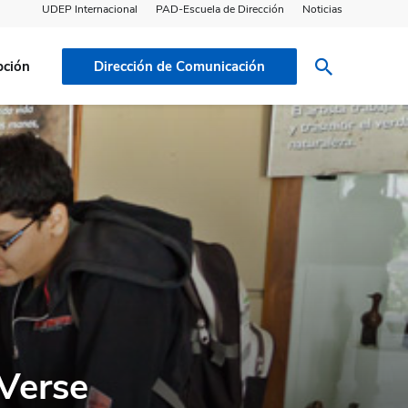
UDEP Internacional
PAD-Escuela de Dirección
Noticias
pción
Dirección de Comunicación
iVerse