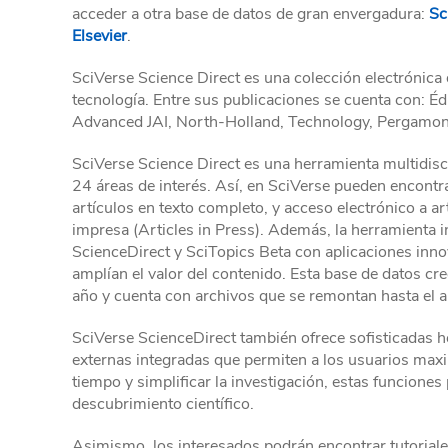
acceder a otra base de datos de gran envergadura:
Sc
Elsevier
.
SciVerse Science Direct es una colección electrónica 
tecnología. Entre sus publicaciones se cuenta con: Édi
Advanced JAI, North-Holland, Technology, Pergamon
SciVerse Science Direct es una herramienta multidisci
24 áreas de interés. Así, en SciVerse pueden encontr
artículos en texto completo, y acceso electrónico a a
impresa (Articles in Press). Además, la herramienta i
ScienceDirect y SciTopics Beta con aplicaciones inn
amplían el valor del contenido. Esta base de datos cr
año y cuenta con archivos que se remontan hasta el 
SciVerse ScienceDirect también ofrece sofisticadas 
externas integradas que permiten a los usuarios maxi
tiempo y simplificar la investigación, estas funciones 
descubrimiento científico.
Asimismo, los interesados podrán encontrar tutoriale