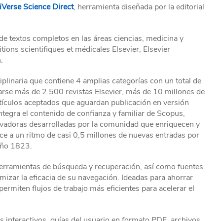
iVerse Science Direct
, herramienta diseñada por la editorial
de textos completos en las áreas ciencias, medicina y
tions scientifiques et médicales Elsevier, Elsevier
.
plinaria que contiene 4 amplias categorías con un total de
arse más de 2.500 revistas Elsevier, más de 10 millones de
rtículos aceptados que aguardan publicación en versión
ntegra el contenido de confianza y familiar de Scopus,
ovadoras desarrolladas por la comunidad que enriquecen y
ece a un ritmo de casi 0,5 millones de nuevas entradas por
año 1823.
herramientas de búsqueda y recuperación, así como fuentes
mizar la eficacia de su navegación. Ideadas para ahorrar
permiten flujos de trabajo más eficientes para acelerar el
s interactivos, guías del usuario en formato PDF, archivos