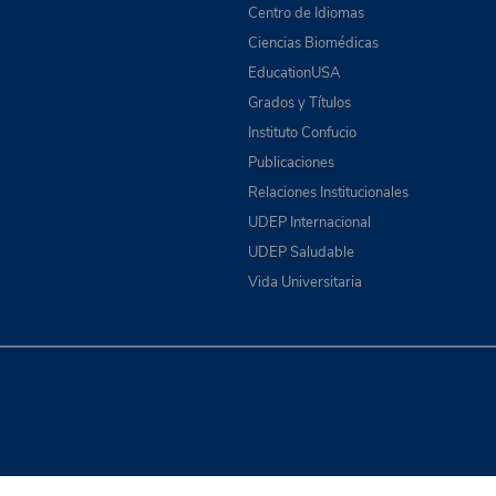
Centro de Idiomas
Ciencias Biomédicas
EducationUSA
Grados y Títulos
Instituto Confucio
Publicaciones
Relaciones Institucionales
UDEP Internacional
UDEP Saludable
Vida Universitaria