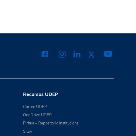
Recursos UDEP
Correo UDEP
OneDrive UDEP
Pirhua – Repositorio Institucional
SIGA