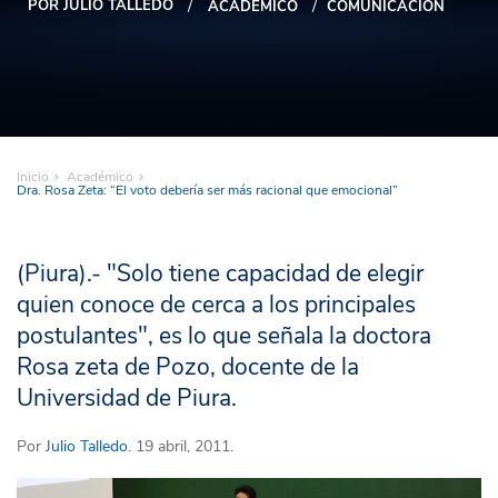
POR JULIO TALLEDO
ACADÉMICO
COMUNICACIÓN
Inicio
Académico
Dra. Rosa Zeta: “El voto debería ser más racional que emocional”
(Piura).- "Solo tiene capacidad de elegir
quien conoce de cerca a los principales
postulantes", es lo que señala la doctora
Rosa zeta de Pozo, docente de la
Universidad de Piura.
Por
Julio Talledo
. 19 abril, 2011.