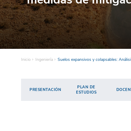
Inicio
Ingeniería
Suelos expansivos y colapsables: Anális
PLAN DE
PRESENTACIÓN
DOCEN
ESTUDIOS