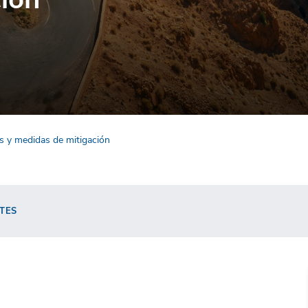
is y medidas de mitigación
TES