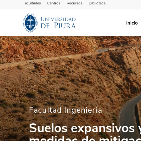
Facultades
Centros
Recursos
Biblioteca
Inicio
Facultad Ingeniería
Suelos expansivos y
medidas de mitigac