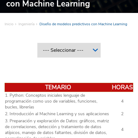
con Machine Learning
Inicio
Ingeniería
Diseño de modelos predictivos con Machine Learning
TEMARIO
HORAS
1. Python: Conceptos iniciales lenguaje de
programación como uso de variables, funciones,
4
bucles, librerías
2. Introducción al Machine Learning y sus aplicaciones
2
3. Preparación y exploración de Datos: gráficos, matriz
de correlaciones, detección y tratamiento de datos
4
atípicos, manejo de datos faltantes, división de datos,