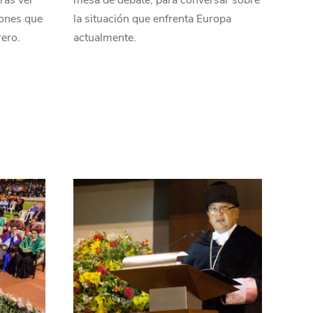
rás ver
mesa de debate, para conversar sobre
iones que
la situación que enfrenta Europa
rero.
actualmente.