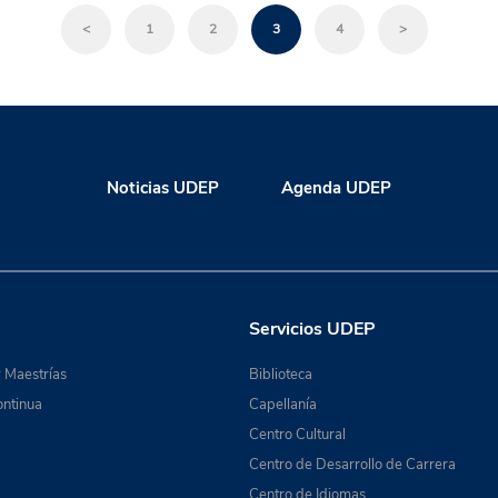
<
1
2
3
4
>
Noticias UDEP
Agenda UDEP
Servicios UDEP
 Maestrías
Biblioteca
ntinua
Capellanía
Centro Cultural
Centro de Desarrollo de Carrera
Centro de Idiomas