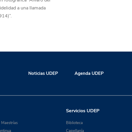
n fotográfica “Álvaro del
 fidelidad a una llamada
14)”.
Noticias UDEP
Agenda UDEP
Servicios UDEP
 Maestrías
Biblioteca
ntinua
Capellanía