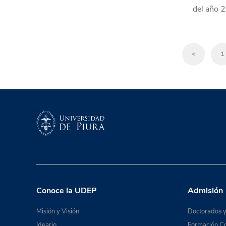
del año 
<
1
Conoce la UDEP
Admisión
Misión y Visión
Doctorados y
Ideario
Formación Co