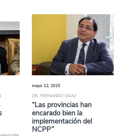
mayo 12, 2015
N
DR. FERNANDO UGAZ
s
“Las provincias han
s
encarado bien la
implementación del
NCPP”
roducción