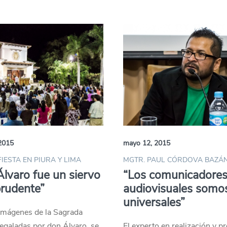
2015
mayo 12, 2015
FIESTA EN PIURA Y LIMA
MGTR. PAUL CÓRDOVA BAZÁ
lvaro fue un siervo
“Los comunicadore
 prudente”
audiovisuales somo
universales”
 imágenes de la Sagrada
regaladas por don Álvaro, se
El experto en realización y p