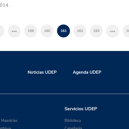
2014.
…
…
159
160
161
162
163
1
Noticias UDEP
Agenda UDEP
Servicios UDEP
 Maestrías
Biblioteca
ntinua
Capellanía