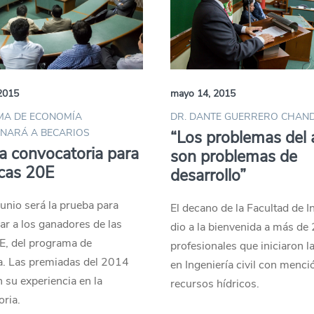
2015
mayo 14, 2015
A DE ECONOMÍA
DR. DANTE GUERRERO CHAN
ONARÁ A BECARIOS
“Los problemas del
 la convocatoria para
son problemas de
cas 20E
desarrollo”
junio será la prueba para
El decano de la Facultad de I
ar a los ganadores de las
dio a la bienvenida a más de
E, del programa de
profesionales que iniciaron l
. Las premiadas del 2014
en Ingeniería civil con menci
su experiencia en la
recursos hídricos.
ria.