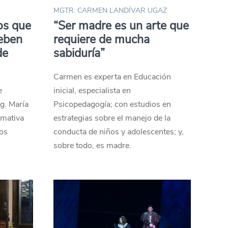
MGTR. CARMEN LANDÍVAR UGAZ
os que
“Ser madre es un arte que
eben
requiere de mucha
de
sabiduría”
Carmen es experta en Educación
e
inicial, especialista en
g. María
Psicopedagogía; con estudios en
rmativa
estrategias sobre el manejo de la
los
conducta de niños y adolescentes; y,
sobre todo, es madre.