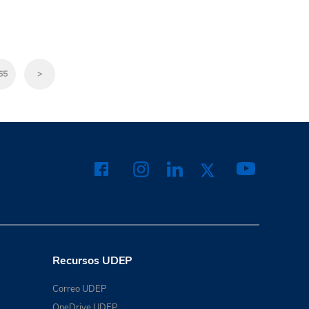
65
>
Recursos UDEP
Correo UDEP
OneDrive UDEP