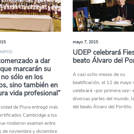
015
mayo 7, 2015
UDEP celebrará Fies
AMPOS
beato Álvaro del Por
comenzado a dar
 que marcarán su
A casi ocho meses de su
 no sólo en los
beatificación, el 12 de mayo 
os, sino también en
celebrará –por primera vez– 
ura vida profesional”
diversas partes del mundo, la
del beato Álvaro del Portillo.
rsidad de Piura entregó más
rtificados Cambridge a los
que rindieron examen entre
s de noviembre y diciembre