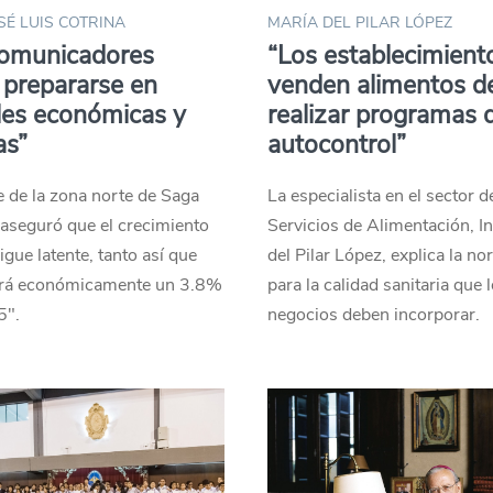
SÉ LUIS COTRINA
MARÍA DEL PILAR LÓPEZ
comunicadores
“Los establecimient
prepararse en
venden alimentos d
les económicas y
realizar programas 
as”
autocontrol”
e de la zona norte de Saga
La especialista en el sector d
 aseguró que el crecimiento
Servicios de Alimentación, In
igue latente, tanto así que
del Pilar López, explica la no
erá económicamente un 3.8%
para la calidad sanitaria que 
5″.
negocios deben incorporar.