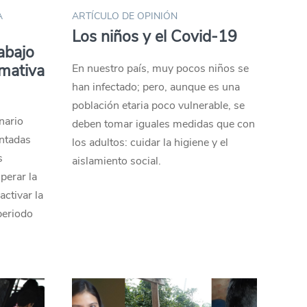
A
ARTÍCULO DE OPINIÓN
Los niños y el Covid-19
rabajo
rmativa
En nuestro país, muy pocos niños se
han infectado; pero, aunque es una
población etaria poco vulnerable, se
onario
deben tomar iguales medidas que con
ntadas
los adultos: cuidar la higiene y el
s
aislamiento social.
perar la
ctivar la
periodo