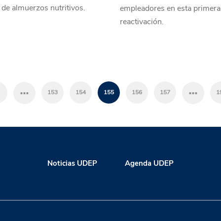
de almuerzos nutritivos.
empleadores en esta primera
reactivación.
…
…
153
154
155
156
157
1
Noticias UDEP
Agenda UDEP