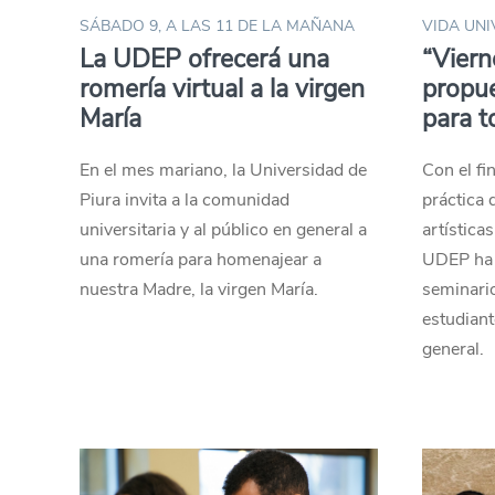
SÁBADO 9, A LAS 11 DE LA MAÑANA
VIDA UNI
La UDEP ofrecerá una
“Viern
romería virtual a la virgen
propue
María
para t
En el mes mariano, la Universidad de
Con el fi
Piura invita a la comunidad
práctica 
universitaria y al público en general a
artísticas
una romería para homenajear a
UDEP ha 
nuestra Madre, la virgen María.
seminario
estudiant
general.