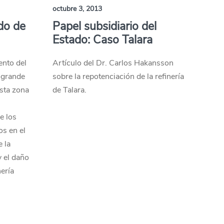
octubre 3, 2013
do de
Papel subsidiario del
Estado: Caso Talara
ento del
Artículo del Dr. Carlos Hakansson
ogrande
sobre la repotenciación de la refinería
sta zona
de Talara.
e
e los
s en el
 la
y el daño
ería