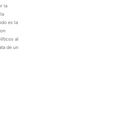
r la
la
ndo es la
con
íticos al
ata de un