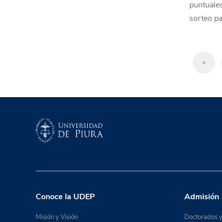
puntuales
sorteo par
<
Conoce la UDEP
Admisión
Misión y Visión
Doctorados y