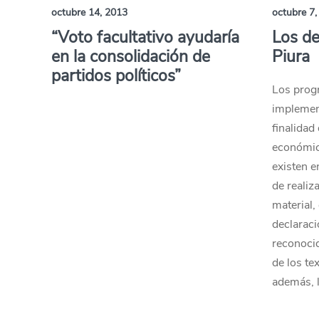
octubre 14, 2013
octubre 7,
“Voto facultativo ayudaría
Los de
en la consolidación de
Piura
partidos políticos”
Los prog
implement
finalidad
económica
existen e
de realiz
material,
declaraci
reconocid
de los te
además, 