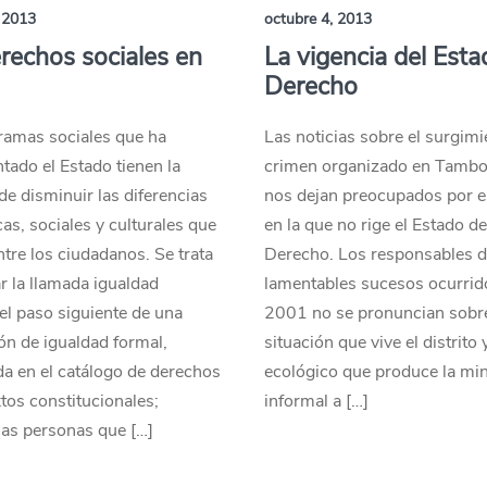
 2013
octubre 4, 2013
rechos sociales en
La vigencia del Esta
Derecho
ramas sociales que ha
Las noticias sobre el surgimi
ado el Estado tienen la
crimen organizado en Tamb
 de disminuir las diferencias
nos dejan preocupados por e
s, sociales y culturales que
en la que no rige el Estado d
ntre los ciudadanos. Se trata
Derecho. Los responsables d
ar la llamada igualdad
lamentables sucesos ocurrido
 el paso siguiente de una
2001 no se pronuncian sobre
ón de igualdad formal,
situación que vive el distrito 
a en el catálogo de derechos
ecológico que produce la min
xtos constitucionales;
informal a […]
las personas que […]