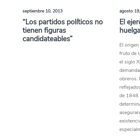
septiembre 10, 2013
agosto 19
“Los partidos políticos no
El ejer
tienen figuras
huelg
candidateables”
El origen
fruto de 
el siglo 
demandas
obreros.
reflejado
de 1848 
determin
asegurar
existenci
especialm