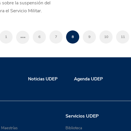
 sobre la suspensión del
a el Servicio Militar.
…
1
6
7
8
9
10
11
Noticias UDEP
Agenda UDEP
Servicios UDEP
 Maestrías
Biblioteca