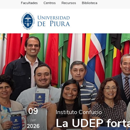
Facultades
Centros
Recursos
Biblioteca
09
Instituto Confucio
La UDEP forta
Jun
2026