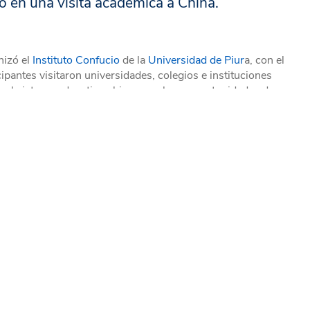
pó en una visita académica a China.
nizó el
Instituto Confucio
de la
Universidad de Piur
a, con el
ipantes visitaron universidades, colegios e instituciones
 el sistema educativo chino y explorar oportunidades de