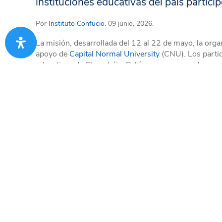
instituciones educativas del país partici
Por
Instituto Confucio
. 09 junio, 2026.
La misión, desarrollada del 12 al 22 de mayo, la orga
apoyo de
Capital Normal University
(CNU). Los partic
educativas de Shanghái y Pekín para conocer de cerca
colaboración académica.