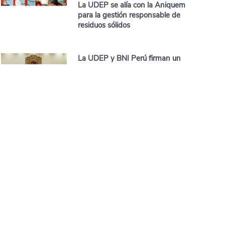
La UDEP se alía con la Aniquem
para la gestión responsable de
residuos sólidos
La UDEP y BNI Perú firman un
convenio para fortalecer la
formación empresarial
Profesores de la UDEP
presentan en Chile estudios
sobre comunidades indígenas
Competitividad en Piura, una
tarea pendiente
Egresados que residen en