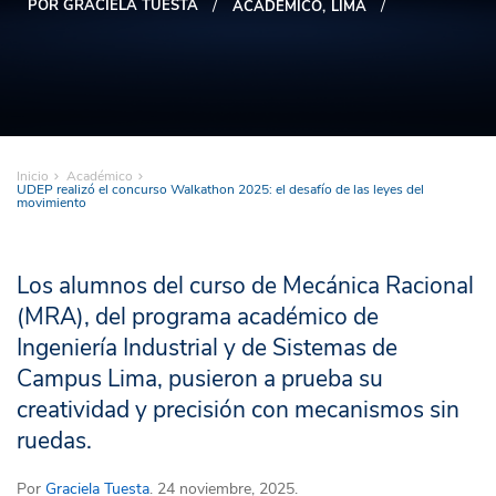
POR GRACIELA TUESTA
ACADÉMICO
LIMA
Inicio
Académico
UDEP realizó el concurso Walkathon 2025: el desafío de las leyes del
movimiento
Los alumnos del curso de Mecánica Racional
(MRA), del programa académico de
Ingeniería Industrial y de Sistemas de
Campus Lima, pusieron a prueba su
creatividad y precisión con mecanismos sin
ruedas.
Por
Graciela Tuesta
. 24 noviembre, 2025.