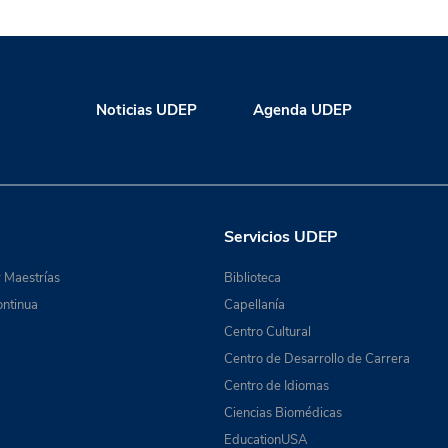
Noticias UDEP
Agenda UDEP
Servicios UDEP
 Maestrías
Biblioteca
ntinua
Capellanía
Centro Cultural
Centro de Desarrollo de Carrera
Centro de Idiomas
Ciencias Biomédicas
EducationUSA