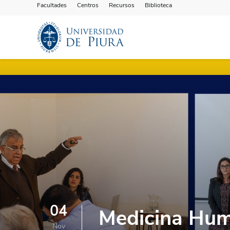
Facultades
Centros
Recursos
Biblioteca
04
Medicina Huma
Nov