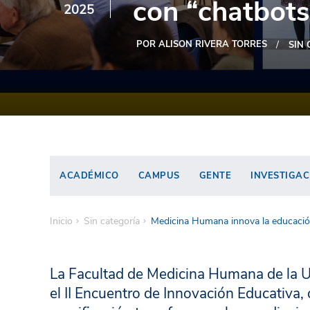
con “chatbots
2025
POR ALISON RIVERA TORRES
SIN
ACADÉMICO
CAMPUS
GENTE
INVESTIGAC
Inicio
Sin categoría
Medicina Humana innova la educación
La Facultad de Medicina Humana de la 
el II Encuentro de Innovación Educativa,