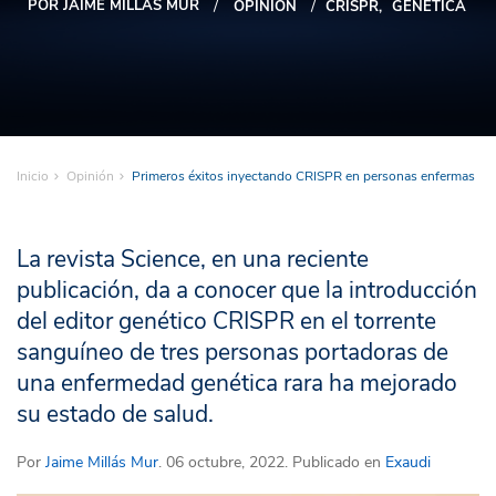
POR JAIME MILLÁS MUR
OPINIÓN
CRISPR
GENÉTICA
Inicio
Opinión
Primeros éxitos inyectando CRISPR en personas enfermas
La revista Science, en una reciente
publicación, da a conocer que la introducción
del editor genético CRISPR en el torrente
sanguíneo de tres personas portadoras de
una enfermedad genética rara ha mejorado
su estado de salud.
Por
Jaime Millás Mur
. 06 octubre, 2022. Publicado en
Exaudi