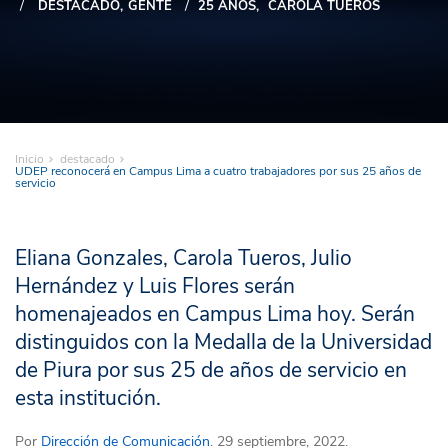
DESTACADO
GENTE
25 AÑOS
CAROLA TUEROS
Inicio
destacado
UDEP reconocerá en Campus Lima a cuatro trabajadores por sus 25 años de
servicio
Eliana Gonzales, Carola Tueros, Julio
Hernández y Luis Flores serán
homenajeados en Campus Lima hoy. Serán
distinguidos con la Medalla de la Universidad
de Piura por sus 25 de años de servicio en
esta institución.
Por
Dirección de Comunicación
. 29 septiembre, 2022.