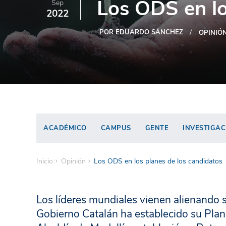
Los ODS en lo
Sep
2022
POR EDUARDO SÁNCHEZ
OPINIÓ
ACADÉMICO
CAMPUS
GENTE
INVESTIGAC
Inicio
Opinión
Los ODS en los planes de los candidatos
Los líderes mundiales vienen alienando s
Gobierno Catalán ha establecido su Pla