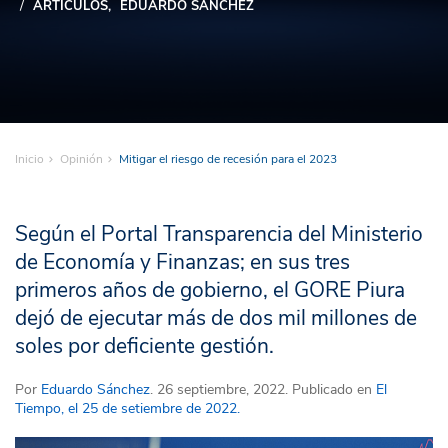
ARTÍCULOS
EDUARDO SÁNCHEZ
Inicio
Opinión
Mitigar el riesgo de recesión para el 2023
Según el Portal Transparencia del Ministerio
de Economía y Finanzas; en sus tres
primeros años de gobierno, el GORE Piura
dejó de ejecutar más de dos mil millones de
soles por deficiente gestión.
Por
Eduardo Sánchez
. 26 septiembre, 2022. Publicado en
El
Tiempo, el 25 de setiembre de 2022.